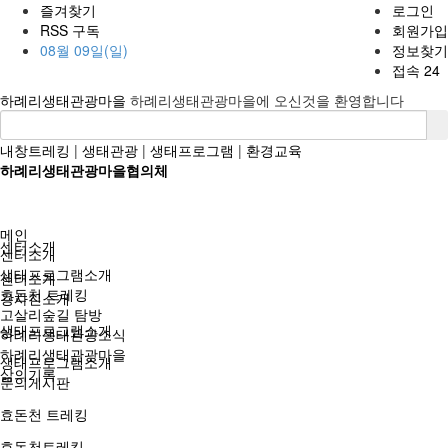
즐겨찾기
로그인
RSS 구독
회원가입
08월 09일(일)
정보찾기
접속 24
하례리생태관광마을
하례리생태관광마을에 오신것을 환영합니다
내창트레킹
|
생태관광
|
생태프로그램
|
환경교육
하례리생태관광마을협의체
메인
센터소개
센터소개
생태프로그램소개
센터소개
효돈천 트레킹
강사진소개
고살리숲길 탐방
생태프로그램소개
하례리생태관광소식
하례리생태관광마을
생태프로그램소개
삶의기록
문의게시판
효돈천 트레킹
효돈천트레킹