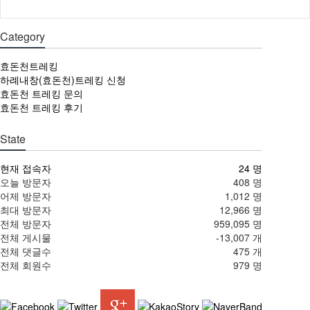
Category
효돈천트레킹
하례내창(효돈천)트레킹 신청
효돈천 트레킹 문의
효돈천 트레킹 후기
State
현재 접속자
24 명
오늘 방문자
408 명
어제 방문자
1,012 명
최대 방문자
12,966 명
전체 방문자
959,095 명
전체 게시물
-13,007 개
전체 댓글수
475 개
전체 회원수
979 명