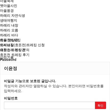
마을축제
옛마을사진
마을풍경
하례리 자연식생
생태여행지
하례리 내창
하례리 오름
하례리 바다
마을 영상관
효돈천트레킹
오시는길
하례내창(효돈천)트레킹 신청
내창소리 영상관
효돈천 트레킹 문의
효돈천 트레킹 후기
삶의기록
Password
이윤정
비밀글 기능으로 보호된 글입니다.
작성자와 관리자만 열람하실 수 있습니다. 본인이라면 비밀번호를
입력하세요.
비밀번호
확인