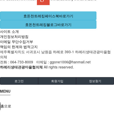
효돈천트레킹페이스북바로가기
효돈천트레킹블로그바로가기
사이트 소개
개인정보처리방침
이메일 무단수집거부
책임의 한계와 법적고지
제주특별자치도 서귀포시 남원읍 하례로 393-1 하례리생태관광마을협
의체
전화 : 064-733-8009 이메일 : ggone1006@hanmail.net
하례리생태관광마을협의체
All rights reserved.
로그인
회원가입
정보찾기
MENU
홈으로