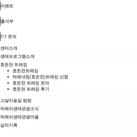
이벤트
출석부
1:1 문의
센터소개
생태프로그램소개
효돈천 트레킹
효돈천트레킹
하례내창(효돈천)트레킹 신청
효돈천 트레킹 문의
효돈천 트레킹 후기
고살리숲길 탐방
하례리생태관광소식
하례리생태관광마을
삶의기록