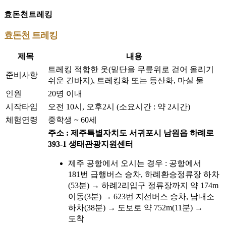
효돈천트레킹
효돈천 트레킹
제목
내용
트레킹 적합한 옷(밑단을 무릎위로 걷어 올리기
준비사항
쉬운 긴바지), 트레킹화 또는 등산화, 마실 물
인원
20명 이내
시작타임
오전 10시, 오후2시 (소요시간 : 약 2시간)
체험연령
중학생 ~ 60세
주소 : 제주특별자치도 서귀포시 남원읍 하례로
393-1 생태관광지원센터
제주 공항에서 오시는 경우 : 공항에서
181번 급행버스 승차, 하례환승정류장 하차
(53분) → 하례2리입구 정류장까지 약 174m
이동(3분) → 623번 지선버스 승차, 남내소
하차(38분) → 도보로 약 752m(11분) →
도착