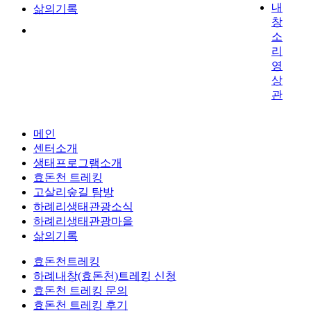
내
삶의기록
창
소
리
영
상
관
메인
센터소개
생태프로그램소개
효돈천 트레킹
고살리숲길 탐방
하례리생태관광소식
하례리생태관광마을
삶의기록
효돈천트레킹
하례내창(효돈천)트레킹 신청
효돈천 트레킹 문의
효돈천 트레킹 후기