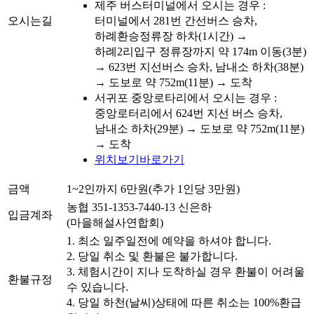
제주 버스터미널에서 오시는 경우 :
오시는길
터미널에서 281번 간선버스 승차,
하례환승정류장 하차(1시간) →
하례2리입구 정류장까지 약 174m 이동(3분)
→ 623번 지선버스 승차, 남내소 하차(38분)
→ 도보로 약 752m(11분) → 도착
서귀포 중앙로타리에서 오시는 경우 :
중앙로터리에서 624번 지선 버스 승차,
남내소 하차(29분) → 도보로 약 752m(11분)
→ 도착
위치보기바로가기
금액
1~2인까지 6만원(추가 1인당 3만원)
농협 351-1353-7440-13 신은하
입금계좌
(마을해설사연합회)
1. 최소 일주일전에 예약을 하셔야 합니다.
2. 당일 취소 및 환불은 불가합니다.
3. 체험시간이 지나 도착하실 경우 환불이 어려울
환불규정
수 있습니다.
4. 당일 하천(날씨)상태에 따른 취소는 100%환급