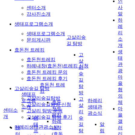
인
사
센터소개
말
강사진소개
하
생태프로그램소개
례
리
생태프로그램소개
고살리숲
소
문의게시판
길 탐방
개
효돈천 트레킹
생
고
태
효돈천트레킹
살
관
하례내창(효돈천)트레킹 신청
리
광
효돈천 트레킹 문의
숲
마
효돈천 트레킹 후기
길
을
효돈천 트레
탐
고살리숲길 탐방
협
킹
방
생태프
의
고살리숲길탐방
고
로그램
하례리
효돈
체
고살리숲길탐방 신청
살
소개
생태관
천트
마
센터소
고살리 탐방 문의
리
광소식
레킹
을
개
고살리숲길 탐방 후기
생
숲
하례
갤
태
길
알
하례리생태관광소식
센
내창
러
프
탐
립
터
(효돈
리