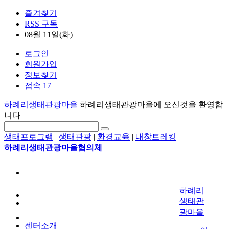
즐겨찾기
RSS 구독
08월 11일(화)
로그인
회원가입
정보찾기
접속 17
하례리생태관광마을
하례리생태관광마을에 오신것을 환영합
니다
생태프로그램
|
생태관광
|
환경교육
|
내창트레킹
하례리생태관광마을협의체
하례리
생태관
광마을
센터소개