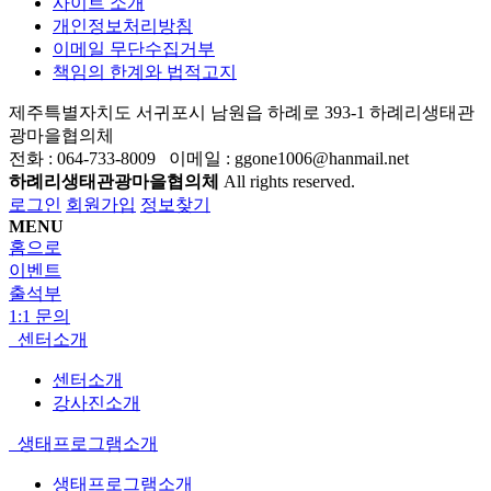
사이트 소개
개인정보처리방침
이메일 무단수집거부
책임의 한계와 법적고지
제주특별자치도 서귀포시 남원읍 하례로 393-1 하례리생태관
광마을협의체
전화 : 064-733-8009 이메일 : ggone1006@hanmail.net
하례리생태관광마을협의체
All rights reserved.
로그인
회원가입
정보찾기
MENU
홈으로
이벤트
출석부
1:1 문의
센터소개
센터소개
강사진소개
생태프로그램소개
생태프로그램소개