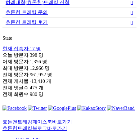
하례내창(효돈천)트레킹 신청
효돈천 트레킹 문의
효돈천 트레킹 후기
State
현재 접속자
17 명
오늘 방문자
398 명
어제 방문자
1,356 명
최대 방문자
12,966 명
전체 방문자
961,952 명
전체 게시물
-13,410 개
전체 댓글수
475 개
전체 회원수
980 명
효돈천트레킹페이스북바로가기
효돈천트레킹블로그바로가기