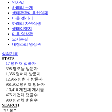
인사말
하례리 소개
생태관광마을협의체
마을 갤러리
하례리 자연식생
생태여행지
마을 영상관
오시는길
내창소리 영상관
삶의기록
STATS
17 명
현재 접속자
398 명
오늘 방문자
1,356 명
어제 방문자
12,966 명
최대 방문자
961,952 명
전체 방문자
-13,410 개
전체 게시물
475 개
전체 댓글수
980 명
전체 회원수
SEARCH