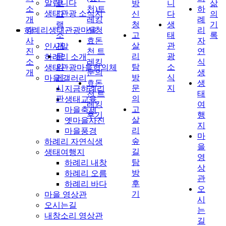
알립니다
로
방
니
삶
소
천)트
하
생태관광 소식지
그
신
다
의
개
레킹
례
램
청
생
기
하례리생태관광마을
강
신청
리
소
고
태
록
사
효돈
자
개
살
관
인사말
진
천 트
연
문
리
광
하례리 소개
소
레킹
식
의
탐
소
생태관광마을협의체
개
문의
생
게
방
식
마을 갤러리
효돈
생
시
문
지
지금하례리
천 트
태
판
의
생태교육
레킹
여
고
마을축제
후기
행
살
옛마을사진
지
리
마을풍경
마
숲
하례리 자연식생
을
길
생태여행지
영
탐
하례리 내창
상
방
하례리 오름
관
후
하례리 바다
오
기
마을 영상관
시
오시는길
는
내창소리 영상관
길