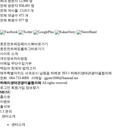
최대 방문자
12,966 명
전체 방문자
958,491 명
전체 게시물
-13,013 개
전체 댓글수
475 개
전체 회원수
977 명
효돈천트레킹페이스북바로가기
효돈천트레킹블로그바로가기
사이트 소개
개인정보처리방침
이메일 무단수집거부
책임의 한계와 법적고지
제주특별자치도 서귀포시 남원읍 하례로 393-1 하례리생태관광마을협의체
전화 : 064-733-8009 이메일 : ggone1006@hanmail.net
하례리생태관광마을협의체
All rights reserved.
로그인
회원가입
정보찾기
MENU
홈으로
이벤트
출석부
1:1 문의
센터소개
센터소개