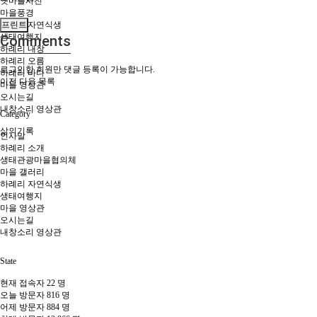
옛마을사진
마을풍경
하례리 자연식생
프린트
생태여행지
Comments
하례리 내창
하례리 오름
로그인한 회원만 댓글 등록이 가능합니다.
하례리 바다
이전
다음
목록
마을 영상관
오시는길
내창소리 영상관
Category
삶의기록
인사말
하례리 소개
생태관광마을협의체
마을 갤러리
하례리 자연식생
생태여행지
마을 영상관
오시는길
내창소리 영상관
State
현재 접속자
22 명
오늘 방문자
816 명
어제 방문자
884 명