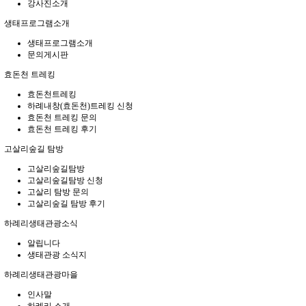
강사진소개
생태프로그램소개
생태프로그램소개
문의게시판
효돈천 트레킹
효돈천트레킹
하례내창(효돈천)트레킹 신청
효돈천 트레킹 문의
효돈천 트레킹 후기
고살리숲길 탐방
고살리숲길탐방
고살리숲길탐방 신청
고살리 탐방 문의
고살리숲길 탐방 후기
하례리생태관광소식
알립니다
생태관광 소식지
하례리생태관광마을
인사말