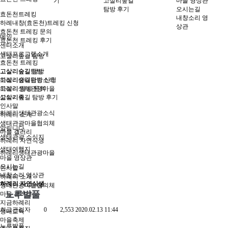
기
고살리숲길
마을 영상관
탐방 후기
오시는길
효돈천트레킹
내창소리 영
하례내창(효돈천)트레킹 신청
상관
효돈천 트레킹 문의
메인
효돈천 트레킹 후기
센터소개
생태프로그램소개
고살리숲길 탐방
효돈천 트레킹
고살리숲길탐방
고살리숲길 탐방
고살리숲길탐방 신청
하례리생태관광소식
고살리 탐방 문의
하례리생태관광마을
고살리숲길 탐방 후기
삶의기록
인사말
하례리생태관광소식
하례리 소개
생태관광마을협의체
알립니다
마을 갤러리
생태관광 소식지
하례리 자연식생
생태여행지
하례리생태관광마을
마을 영상관
오시는길
인사말
내창소리 영상관
하례리 소개
하례리 자연식생
생태관광마을협의체
노루발풀
마을 갤러리
지금하례리
최고관리자
0
2,553
2020.02.13 11:44
생태교육
마을축제
노루발풀