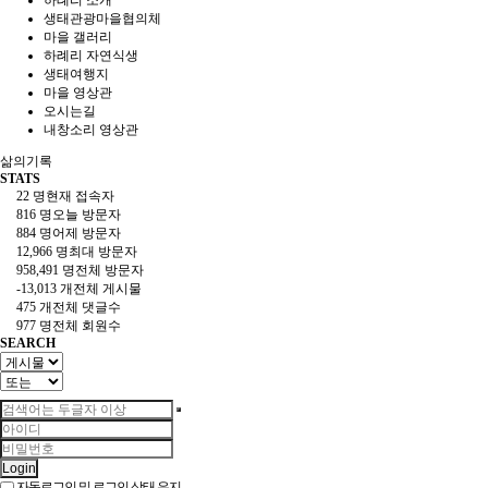
하례리 소개
생태관광마을협의체
마을 갤러리
하례리 자연식생
생태여행지
마을 영상관
오시는길
내창소리 영상관
삶의기록
STATS
22 명
현재 접속자
816 명
오늘 방문자
884 명
어제 방문자
12,966 명
최대 방문자
958,491 명
전체 방문자
-13,013 개
전체 게시물
475 개
전체 댓글수
977 명
전체 회원수
SEARCH
Login
자동로그인 및 로그인 상태 유지