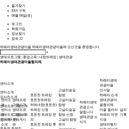
즐겨찾기
RSS 구독
08월 08일(토)
로그인
회원가입
정보찾기
접속 22
하례리생태관광마을
하례리생태관광마을에 오신것을 환영합니다
생태프로그램
|
환경교육
|
내창트레킹
|
생태관광
하례리생태관광마을협의체
하례리생태
센터소개
관광마을
고살리숲길
인사말
센터소개
효돈천 트레킹
탐방
하례리 소개
강사진소개
센터소
생태프로
효돈천트레킹
고살리숲길
생태관광마
하례리생태
개
그램소개
하례내창(효돈천)
탐방
을협의체
생태프로그램소개
관광소식
센터소
생태프로
트레킹 신청
고살리숲길
마을 갤러리
삶의
알립니다
생태프로그램소개
개
그램소개
효돈천 트레킹 문
탐방 신청
하례리 자연
기록
생태관광 소
문의게시판
강사진
문의게시
의
고살리 탐방
식생
식지
소개
판
효돈천 트레킹 후
문의
생태여행지
효돈천 트레킹