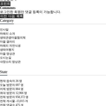
프린트
Comments
로그인한 회원만 댓글 등록이 가능합니다.
이전
다음
목록
Category
인사말
하례리 소개
생태관광마을협의체
마을 갤러리
하례리 자연식생
생태여행지
마을 영상관
오시는길
내창소리 영상관
State
현재 접속자
26 명
오늘 방문자
697 명
어제 방문자
884 명
최대 방문자
12,966 명
전체 방문자
958,372 명
전체 게시물
-13,015 개
전체 댓글수
475 개