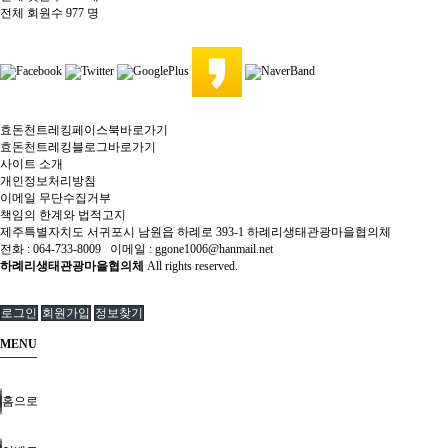
전체 회원수
977 명
효돈천트레킹페이스북바로가기
효돈천트레킹블로그바로가기
사이트 소개
개인정보처리방침
이메일 무단수집거부
책임의 한계와 법적고지
제주특별자치도 서귀포시 남원읍 하례로 393-1 하례리생태관광마을협의체
전화 : 064-733-8009 이메일 : ggone1006@hanmail.net
하례리생태관광마을협의체
All rights reserved.
로그인
회원가입
정보찾기
MENU
홈으로