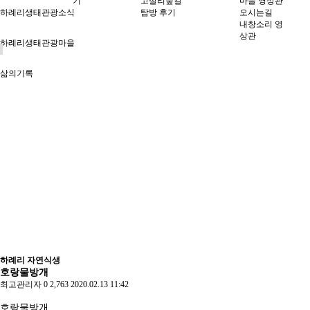
기
고살리숲길
마을 영상관
하례리생태관광소식
탐방 후기
오시는길
내창소리 영
상관
하례리생태관광마을
삶의기록
하례리 자연식생
호랑물방개
최고관리자
0
2,763
2020.02.13 11:42
호랑물방개