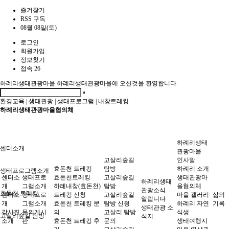
즐겨찾기
RSS 구독
08월 08일(토)
로그인
회원가입
정보찾기
접속 26
하례리생태관광마을
하례리생태관광마을에 오신것을 환영합니다
환경교육
|
생태관광
|
생태프로그램
|
내창트레킹
하례리생태관광마을협의체
하례리생태
센터소개
관광마을
고살리숲길
인사말
효돈천 트레킹
탐방
하례리 소개
생태프로그램소개
센터소
생태프로
효돈천트레킹
고살리숲길
생태관광마
하례리생태
개
그램소개
하례내창(효돈천)
탐방
을협의체
관광소식
효돈천 트레킹
센터소
생태프로
트레킹 신청
고살리숲길
마을 갤러리
삶의
알립니다
개
그램소개
효돈천 트레킹 문
탐방 신청
하례리 자연
기록
생태관광 소
강사진
문의게시
의
고살리 탐방
식생
고살리숲길 탐방
식지
소개
판
효돈천 트레킹 후
문의
생태여행지