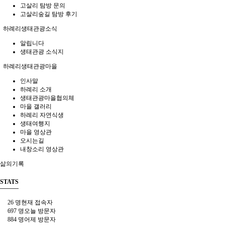
고살리 탐방 문의
고살리숲길 탐방 후기
하례리생태관광소식
알립니다
생태관광 소식지
하례리생태관광마을
인사말
하례리 소개
생태관광마을협의체
마을 갤러리
하례리 자연식생
생태여행지
마을 영상관
오시는길
내창소리 영상관
삶의기록
STATS
26 명
현재 접속자
697 명
오늘 방문자
884 명
어제 방문자