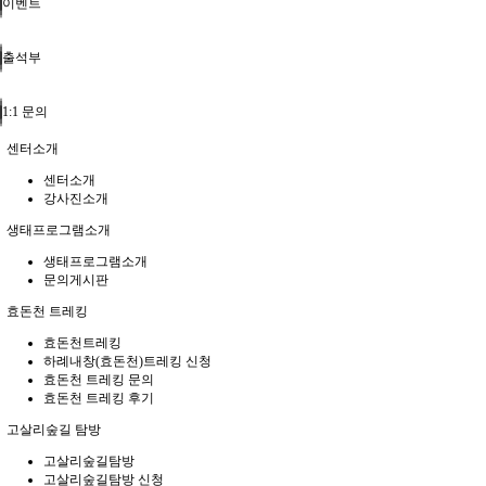
이벤트
출석부
1:1 문의
센터소개
센터소개
강사진소개
생태프로그램소개
생태프로그램소개
문의게시판
효돈천 트레킹
효돈천트레킹
하례내창(효돈천)트레킹 신청
효돈천 트레킹 문의
효돈천 트레킹 후기
고살리숲길 탐방
고살리숲길탐방
고살리숲길탐방 신청