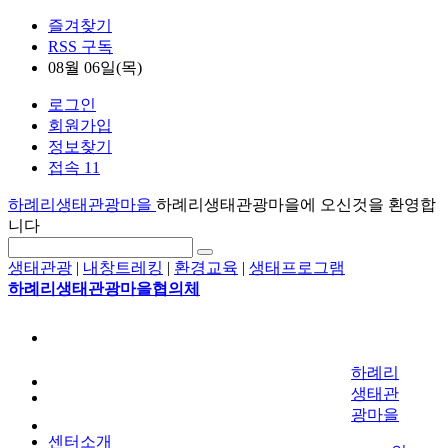
즐겨찾기
RSS 구독
08월 06일(목)
로그인
회원가입
정보찾기
접속 11
하례리생태관광마을
하례리생태관광마을에 오신것을 환영합
니다
생태관광
|
내창트레킹
|
환경교육
|
생태프로그램
하례리생태관광마을협의체
하례리
생태관
광마을
센터소개