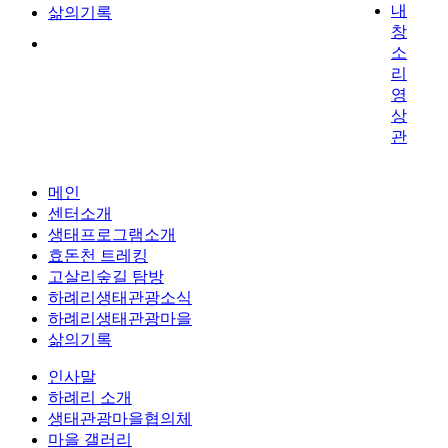
내
삶의기록
창
소
리
영
상
관
메인
센터소개
생태프로그램소개
효돈천 트레킹
고살리숲길 탐방
하례리생태관광소식
하례리생태관광마을
삶의기록
인사말
하례리 소개
생태관광마을협의체
마을 갤러리