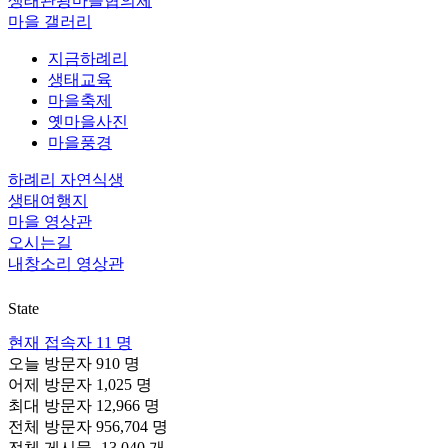
생태관광마을협의체
마을 갤러리
지금하례리
생태교육
마을축제
옛마을사진
마을풍경
하례리 자연식생
생태여행지
마을 영상관
오시는길
내창소리 영상관
State
현재 접속자
11 명
오늘 방문자
910 명
어제 방문자
1,025 명
최대 방문자
12,966 명
전체 방문자
956,704 명
전체 게시물
-13,040 개