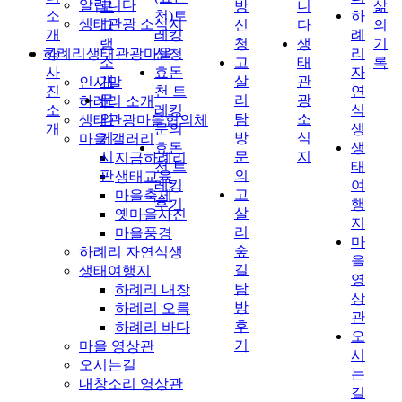
알립니다
로
방
니
삶
소
천)트
하
생태관광 소식지
그
신
다
의
개
레킹
례
램
청
생
기
하례리생태관광마을
강
신청
리
소
고
태
록
사
효돈
자
개
살
관
인사말
진
천 트
연
문
리
광
하례리 소개
소
레킹
식
의
탐
소
생태관광마을협의체
개
문의
생
게
방
식
마을 갤러리
효돈
생
시
문
지
지금하례리
천 트
태
판
의
생태교육
레킹
여
고
마을축제
후기
행
살
옛마을사진
지
리
마을풍경
마
숲
하례리 자연식생
을
길
생태여행지
영
탐
하례리 내창
상
방
하례리 오름
관
후
하례리 바다
오
기
마을 영상관
시
오시는길
는
내창소리 영상관
길