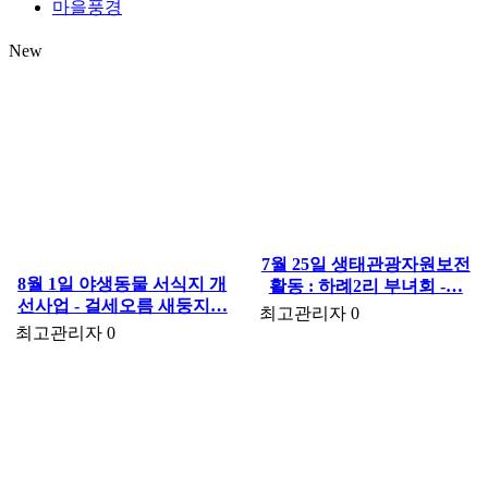
마을풍경
New
7월 25일 생태관광자원보전
8월 1일 야생동물 서식지 개
활동 : 하례2리 부녀회 -…
선사업 - 걸세오름 새둥지…
최고관리자
0
최고관리자
0