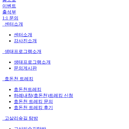
이벤트
출석부
1:1 문의
센터소개
센터소개
강사진소개
생태프로그램소개
생태프로그램소개
문의게시판
효돈천 트레킹
효돈천트레킹
하례내창(효돈천)트레킹 신청
효돈천 트레킹 문의
효돈천 트레킹 후기
고살리숲길 탐방
고살리숲길탐방