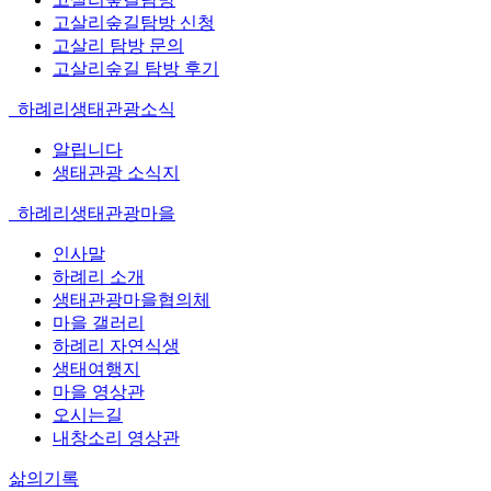
고살리숲길탐방 신청
고살리 탐방 문의
고살리숲길 탐방 후기
하례리생태관광소식
알립니다
생태관광 소식지
하례리생태관광마을
인사말
하례리 소개
생태관광마을협의체
마을 갤러리
하례리 자연식생
생태여행지
마을 영상관
오시는길
내창소리 영상관
삶의기록