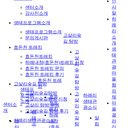
인
사
센터소개
말
강사진소개
하
생태프로그램소개
례
리
생태프로그램소개
고살리숲
소
문의게시판
길 탐방
개
효돈천 트레킹
생
고
태
효돈천트레킹
살
관
하례내창(효돈천)트레킹 신청
리
광
효돈천 트레킹 문의
숲
마
효돈천 트레킹 후기
길
을
효돈천 트레
탐
고살리숲길 탐방
협
킹
방
생태프
의
고살리숲길탐방
고
로그램
하례리
효돈
체
고살리숲길탐방 신청
살
소개
생태관
천트
마
센터소
고살리 탐방 문의
리
광소식
레킹
을
개
고살리숲길 탐방 후기
생
숲
하례
갤
태
길
알
하례리생태관광소식
센
내창
러
프
탐
립
터
(효돈
리