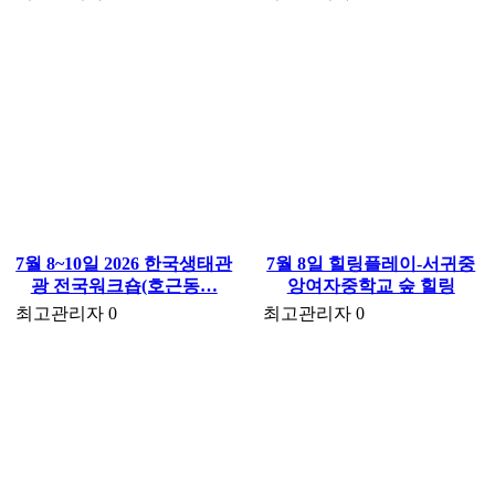
7월 8~10일 2026 한국생태관
7월 8일 힐링플레이-서귀중
광 전국워크숍(호근동…
앙여자중학교 숲 힐링
최고관리자
0
최고관리자
0