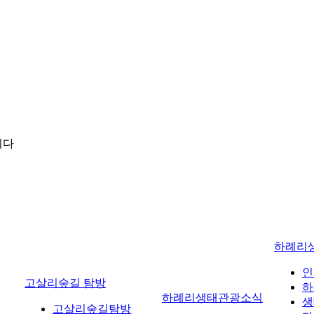
니다
하례리
인
고살리숲길 탐방
하
하례리생태관광소식
생
고살리숲길탐방