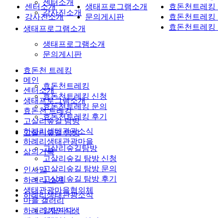
센터소개
센터소개
생태프로그램소개
효돈천트레킹
강사진소개
강사진소개
문의게시판
효돈천트레킹
효돈천트레킹
생태프로그램소개
생태프로그램소개
문의게시판
효돈천 트레킹
메인
효돈천트레킹
센터소개
효돈천트레킹 신청
생태프로그램소개
효돈천트레킹 문의
효돈천 트레킹
효돈천트레킹 후기
고살리숲길 탐방
하례리생태관광소식
고살리숲길 탐방
하례리생태관광마을
고살리숲길탐방
삶의기록
고살리숲길 탐방 신청
고살리숲길 탐방 문의
인사말
고살리숲길 탐방 후기
하례리 소개
생태관광마을협의체
하례리생태관광소식
마을 갤러리
하례리 자연식생
알립니다