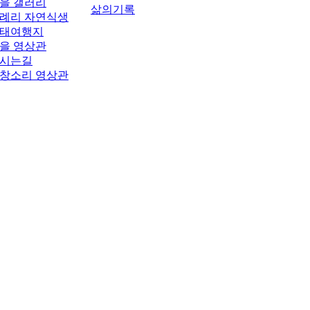
을 갤러리
삶의기록
례리 자연식생
태여행지
을 영상관
시는길
창소리 영상관