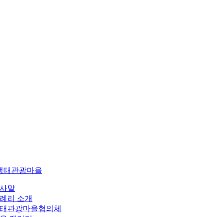
생태관광마을
사말
례리 소개
태관광마을협의체