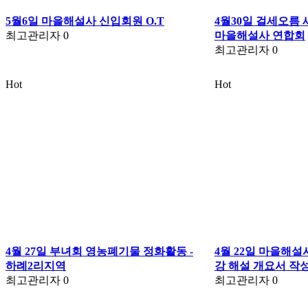
5월6일 마을해설사 신입회원 O.T
4월30일 걸세오름 
최고관리자
0
마을해설사 연합회
최고관리자
0
Hot
Hot
4월 27일 부녀회 영농폐기물 정화활동 -
4월 22일 마을해설사
하례2리지역
강 해설 개요서 작
최고관리자
0
최고관리자
0