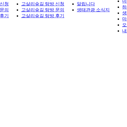
마
 신청
고살리숲길 탐방 신청
알립니다
하
 문의
고살리숲길 탐방 문의
생태관광 소식지
생
 후기
고살리숲길 탐방 후기
마
오
내