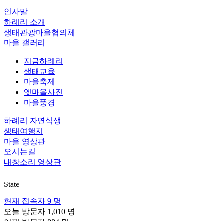
인사말
하례리 소개
생태관광마을협의체
마을 갤러리
지금하례리
생태교육
마을축제
옛마을사진
마을풍경
하례리 자연식생
생태여행지
마을 영상관
오시는길
내창소리 영상관
State
현재 접속자
9 명
오늘 방문자
1,010 명