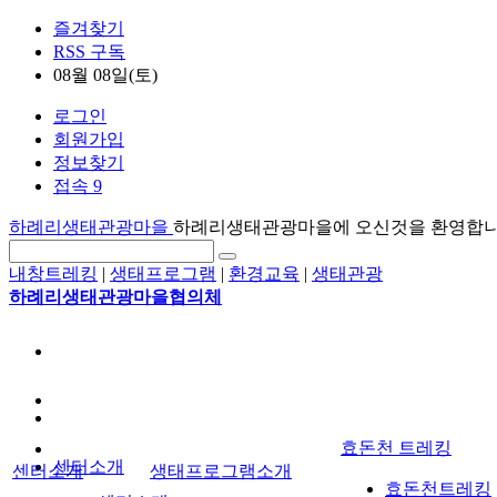
즐겨찾기
RSS 구독
08월 08일(토)
로그인
회원가입
정보찾기
접속 9
하례리생태관광마을
하례리생태관광마을에 오신것을 환영합
내창트레킹
|
생태프로그램
|
환경교육
|
생태관광
하례리생태관광마을협의체
효돈천 트레킹
센터소개
센터소개
생태프로그램소개
효돈천트레킹