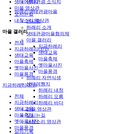
생태여행지
생태관광 소식지
마을 영상관
하례리생태관광마을
오시는길
내창소리 영상관
인사말
하례리 소개
마을 갤러리
생태관광마을협의체
마을 갤러리
전체
지금하례리
지금하례리(371)
생태교육
생태교육
마을축제
마을축제
옛마을사진
옛마을사진
마을풍경
마을풍경
하례리 자연식생
생태여행지
지금하례리(371)
하례리 내창
전체
하례리 오름
지금하례리
하례리 바다
생태교육
마을 영상관
마을축제
오시는길
옛마을사진
내창소리 영상관
마을풍경
삶의기록