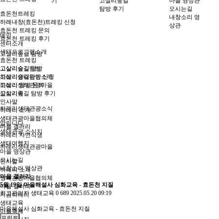
기
고살리숲길
마을 영상관
탐방 후기
오시는길
효돈천트레킹
내창소리 영
하례내창(효돈천)트레킹 신청
상관
효돈천 트레킹 문의
메인
효돈천 트레킹 후기
센터소개
생태프로그램소개
고살리숲길 탐방
효돈천 트레킹
고살리숲길탐방
고살리숲길 탐방
고살리숲길탐방 신청
하례리생태관광소식
고살리 탐방 문의
하례리생태관광마을
고살리숲길 탐방 후기
삶의기록
인사말
하례리생태관광소식
하례리 소개
생태관광마을협의체
알립니다
마을 갤러리
생태관광 소식지
하례리 자연식생
생태여행지
하례리생태관광마을
마을 영상관
오시는길
인사말
내창소리 영상관
하례리 소개
마을 갤러리
생태관광마을협의체
5월 19일 마을해설사 심화교육 - 효돈천 지질
마을 갤러리
최고관리자
생태교육
0
689
2025.05.20 09:19
지금하례리
생태교육
마을해설사 심화교육 - 효돈천 지질
마을축제
프린트