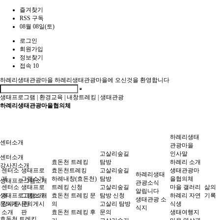
즐겨찾기
RSS 구독
08월 08일(토)
로그인
회원가입
정보찾기
접속 10
하례리생태관광마을
하례리생태관광마을에 오신것을 환영합니다
생태프로그램
|
환경교육
|
내창트레킹
|
생태관광
하례리생태관광마을협의체
하례리생태
센터소개
관광마을
고살리숲길
인사말
센터소개
효돈천 트레킹
탐방
하례리 소개
강사진소개
센터소
생태프로
효돈천트레킹
고살리숲길
생태관광마
하례리생태
개
그램소개
하례내창(효돈천)
탐방
을협의체
생태프로그램소개
관광소식
센터소
생태프로
트레킹 신청
고살리숲길
마을 갤러리
삶의
알립니다
생태프로그램소개
개
그램소개
효돈천 트레킹 문
탐방 신청
하례리 자연
기록
생태관광 소
문의게시판
강사진
문의게시
의
고살리 탐방
식생
식지
소개
판
효돈천 트레킹 후
문의
생태여행지
효돈천 트레킹