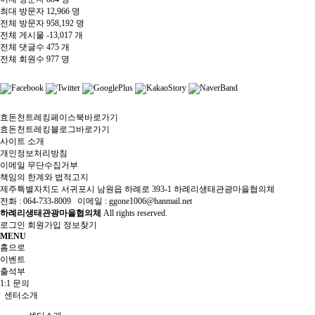
최대 방문자
12,966 명
전체 방문자
958,192 명
전체 게시물
-13,017 개
전체 댓글수
475 개
전체 회원수
977 명
효돈천트레킹페이스북바로가기
효돈천트레킹블로그바로가기
사이트 소개
개인정보처리방침
이메일 무단수집거부
책임의 한계와 법적고지
제주특별자치도 서귀포시 남원읍 하례로 393-1 하례리생태관광마을협의체
전화 : 064-733-8009 이메일 : ggone1006@hanmail.net
하례리생태관광마을협의체
All rights reserved.
로그인
회원가입
정보찾기
MENU
홈으로
이벤트
출석부
1:1 문의
센터소개