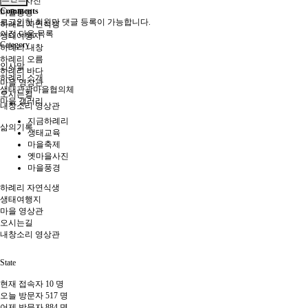
옛마을사진
Comments
마을풍경
로그인한 회원만 댓글 등록이 가능합니다.
하례리 자연식생
이전
다음
목록
생태여행지
Category
하례리 내창
하례리 오름
인사말
하례리 바다
하례리 소개
마을 영상관
생태관광마을협의체
오시는길
마을 갤러리
내창소리 영상관
지금하례리
삶의기록
생태교육
마을축제
옛마을사진
마을풍경
하례리 자연식생
생태여행지
마을 영상관
오시는길
내창소리 영상관
State
현재 접속자
10 명
오늘 방문자
517 명
어제 방문자
884 명