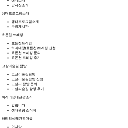
센터소개
강사진소개
생태프로그램소개
생태프로그램소개
문의게시판
효돈천 트레킹
효돈천트레킹
하례내창(효돈천)트레킹 신청
효돈천 트레킹 문의
효돈천 트레킹 후기
고살리숲길 탐방
고살리숲길탐방
고살리숲길탐방 신청
고살리 탐방 문의
고살리숲길 탐방 후기
하례리생태관광소식
알립니다
생태관광 소식지
하례리생태관광마을
인사말