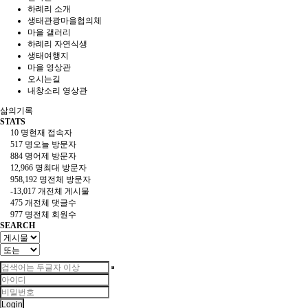
하례리 소개
생태관광마을협의체
마을 갤러리
하례리 자연식생
생태여행지
마을 영상관
오시는길
내창소리 영상관
삶의기록
STATS
10 명
현재 접속자
517 명
오늘 방문자
884 명
어제 방문자
12,966 명
최대 방문자
958,192 명
전체 방문자
-13,017 개
전체 게시물
475 개
전체 댓글수
977 명
전체 회원수
SEARCH
Login