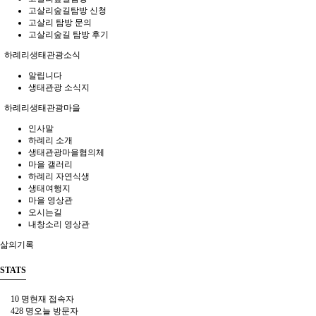
고살리숲길탐방 신청
고살리 탐방 문의
고살리숲길 탐방 후기
하례리생태관광소식
알립니다
생태관광 소식지
하례리생태관광마을
인사말
하례리 소개
생태관광마을협의체
마을 갤러리
하례리 자연식생
생태여행지
마을 영상관
오시는길
내창소리 영상관
삶의기록
STATS
10 명
현재 접속자
428 명
오늘 방문자