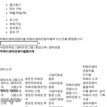
즐겨찾기
RSS 구독
08월 06일(목)
로그인
회원가입
정보찾기
접속 10
하례리생태관광마을
하례리생태관광마을에 오신것을 환영합니다
내창트레킹
|
생태프로그램
|
환경교육
|
생태관광
하례리생태관광마을협의체
하례리생태
센터소개
관광마을
고살리숲길
인사말
효돈천 트레킹
탐방
하례리 소개
생태프로그램소개
센터소
생태프로
효돈천트레킹
고살리숲길
생태관광마
하례리생태
개
그램소개
하례내창(효돈천)
탐방
을협의체
관광소식
효돈천 트레킹
센터소
생태프로
트레킹 신청
고살리숲길
마을 갤러리
삶의
알립니다
개
그램소개
효돈천 트레킹 문
탐방 신청
하례리 자연
기록
생태관광 소
강사진
문의게시
의
고살리 탐방
식생
고살리숲길 탐방
식지
소개
판
효돈천 트레킹 후
문의
생태여행지