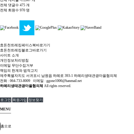
전체 게시물
-13,007 개
전체 댓글수
475 개
전체 회원수
970 명
효돈천트레킹페이스북바로가기
효돈천트레킹블로그바로가기
사이트 소개
개인정보처리방침
이메일 무단수집거부
책임의 한계와 법적고지
제주특별자치도 서귀포시 남원읍 하례로 393-1 하례리생태관광마을협의체
전화 : 064-733-8009 이메일 : ggone1006@hanmail.net
하례리생태관광마을협의체
All rights reserved.
로그인
회원가입
정보찾기
MENU
홈으로