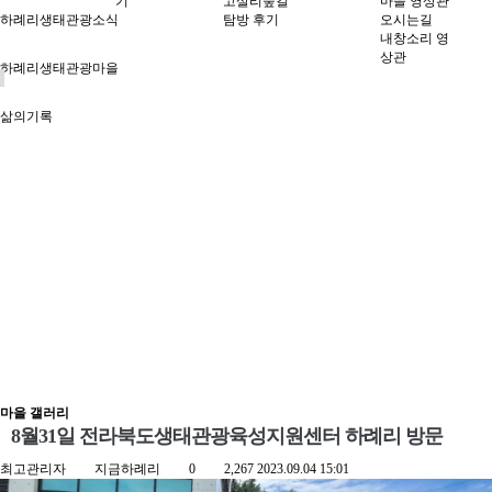
기
고살리숲길
마을 영상관
하례리생태관광소식
탐방 후기
오시는길
내창소리 영
상관
하례리생태관광마을
삶의기록
마을 갤러리
8월31일 전라북도생태관광육성지원센터 하례리 방문
최고관리자
지금하례리
0
2,267
2023.09.04 15:01