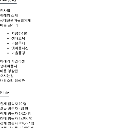
인사말
하례리 소개
생태관광마을협의체
마을 갤러리
지금하례리
생태교육
마을축제
옛마을사진
마을풍경
하례리 자연식생
생태여행지
마을 영상관
오시는길
내창소리 영상관
State
현재 접속자
10 명
오늘 방문자
428 명
어제 방문자
1,025 명
최대 방문자
12,966 명
전체 방문자
956,222 명