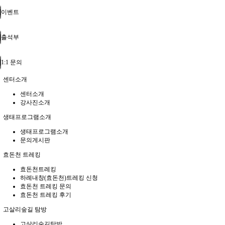
이벤트
출석부
1:1 문의
센터소개
센터소개
강사진소개
생태프로그램소개
생태프로그램소개
문의게시판
효돈천 트레킹
효돈천트레킹
하례내창(효돈천)트레킹 신청
효돈천 트레킹 문의
효돈천 트레킹 후기
고살리숲길 탐방
고살리숲길탐방