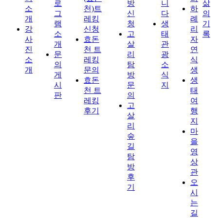
로
방
니
삶
소
천)트
하
그
신
다
의
개
레킹
례
램
청
생
기
강
신청
리
소
고
태
록
사
효돈
자
개
살
관
진
천 트
연
문
리
광
소
레킹
식
의
탐
소
개
문의
생
게
방
식
효돈
생
시
문
지
천 트
태
판
의
레킹
여
고
후기
행
살
지
리
마
숲
을
길
영
탐
상
방
관
후
오
기
시
는
길