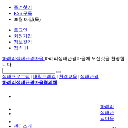
즐겨찾기
RSS 구독
08월 06일(목)
로그인
회원가입
정보찾기
접속 11
하례리생태관광마을
하례리생태관광마을에 오신것을 환영합
니다
생태프로그램
|
내창트레킹
|
환경교육
|
생태관광
하례리생태관광마을협의체
하례리
생태관
광마을
센터소개