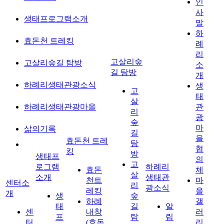
인
사
생태프로그램소개
말
하
효돈천 트레킹
례
리
고살리숲
고살리숲길 탐방
소
길 탐방
개
하례리생태관광소식
생
고
태
살
하례리생태관광마을
관
리
광
숲
마
삶의기록
길
을
효돈천 트레
탐
협
킹
방
생태프
의
고
로그램
하례리
효돈
체
살
소개
생태관
천트
마
센터소
리
광소식
레킹
을
개
생
숲
하례
갤
태
길
알
센
내창
러
프
탐
립
터
(효돈
리