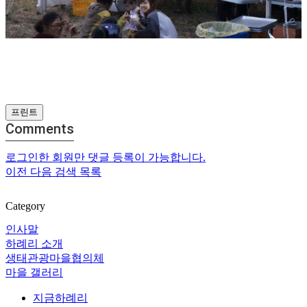
프린트
Comments
로그인한 회원만 댓글 등록이 가능합니다.
이전
다음
검색
목록
Category
인사말
하례리 소개
생태관광마을협의체
마을 갤러리
지금하례리