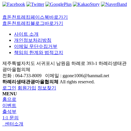
효돈천트레킹페이스북바로가기
효돈천트레킹블로그바로가기
사이트 소개
개인정보처리방침
이메일 무단수집거부
책임의 한계와 법적고지
제주특별자치도 서귀포시 남원읍 하례로 393-1 하례리생태관
광마을협의체
전화 : 064-733-8009 이메일 : ggone1006@hanmail.net
하례리생태관광마을협의체
All rights reserved.
로그인
회원가입
정보찾기
MENU
홈으로
이벤트
출석부
1:1 문의
센터소개