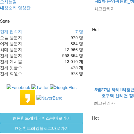
제2차 운영위원회_
오시는길
내창소리 영상관
최고관리자
State
Hot
현재 접속자
7 명
오늘 방문자
979 명
어제 방문자
884 명
최대 방문자
12,966 명
전체 방문자
958,654 명
전체 게시물
-13,010 개
전체 댓글수
475 개
전체 회원수
978 명
5월27일 하례1리청
호구역 신례천 
최고관리자
Hot
효돈천트레킹페이스북바로가기
효돈천트레킹블로그바로가기