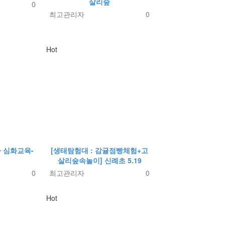
살리숲
0
최고관리자
0
Hot
 심화교육-
[생태탐험대 : 감귤점빵체험+고
살리숲속놀이] 신례초 5.19
0
최고관리자
0
Hot