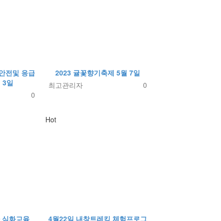
활안전및 응급
2023 귤꽃향기축제 5월 7일
 3일
최고관리자
0
0
Hot
 심화교육_
4월22일 내창트레킹 체험프로그