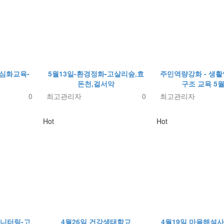
사심화교육-
5월13일-환경정화-고살리숲,효
주민역량강화 - 생
돈천,걸서악
구조 교육 5월
0
최고관리자
0
최고관리자
Hot
Hot
모니터링-고
4월26일 건강생태학교
4월19일 마을해설사