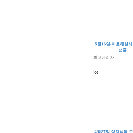
5월16일-마을해설
선흘
최고관리자
Hot
4월27일 양치식물 