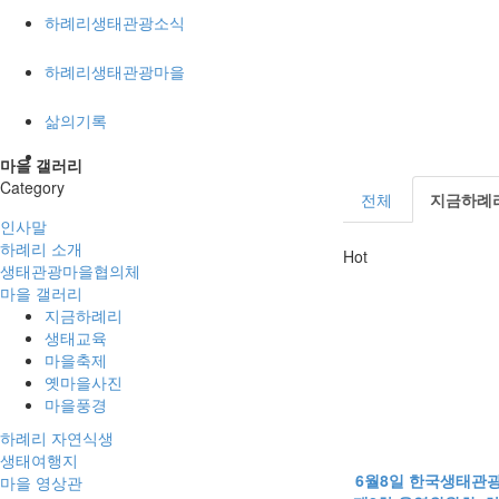
하례리생태관광소식
하례리생태관광마을
삶의기록
마을 갤러리
Category
전체
지금하례리(
인사말
하례리 소개
Hot
생태관광마을협의체
마을 갤러리
지금하례리
생태교육
마을축제
옛마을사진
마을풍경
하례리 자연식생
생태여행지
6월8일 한국생태관
마을 영상관