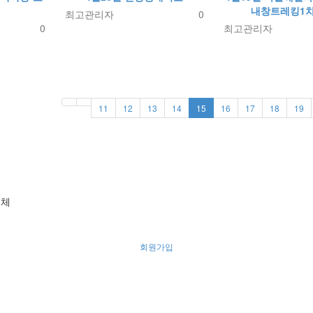
내창트레킹1
최고관리자
0
0
최고관리자
11
12
13
14
15
16
17
18
19
의체
회원가입