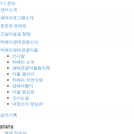
1:1 문의
센터소개
생태프로그램소개
효돈천 트레킹
고살리숲길 탐방
하례리생태관광소식
하례리생태관광마을
인사말
하례리 소개
생태관광마을협의체
마을 갤러리
하례리 자연식생
생태여행지
마을 영상관
오시는길
내창소리 영상관
삶의기록
STATS
현재 접속자