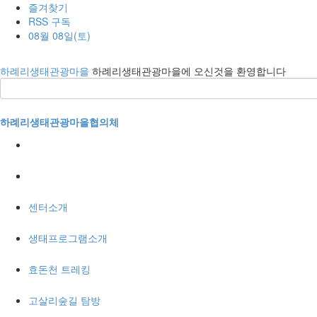
즐겨찾기
RSS 구독
08월 08일(토)
하례리생태관광마을
하례리생태관광마을에 오신것을 환영합니다
하례리생태관광마을협의체
센터소개
생태프로그램소개
효돈천 트레킹
고살리숲길 탐방