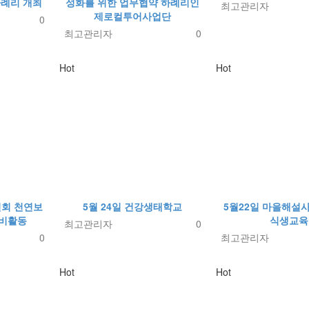
하례리 개최
성화를 위한 업무협약 하례리인
최고관리자
제로컬투어사업단
0
최고관리자
0
Hot
Hot
년회 천연보
5월 24일 건강생태학교
5월22일 마을해설사
정비활동
식생교육
최고관리자
0
0
최고관리자
Hot
Hot