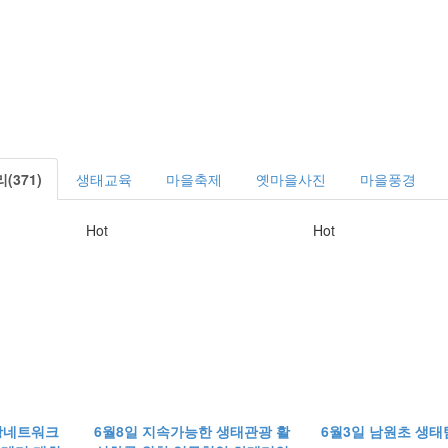
371)
생태교육
마을축제
옛마을사진
마을풍경
Hot
Hot
광네트워크
6월8일 지속가능한 생태관광 활
6월3일 남원초 생