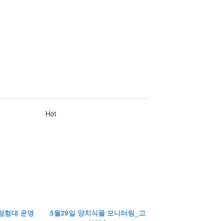
Hot
태탐험대 운영
5월29일 양치식물 모니터링_고