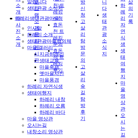
알립니다
로
방
니
삶
소
천)트
하
생태관광 소식지
그
신
다
의
개
레킹
례
램
청
생
기
하례리생태관광마을
강
신청
리
소
고
태
록
사
효돈
자
개
살
관
인사말
진
천 트
연
문
리
광
하례리 소개
소
레킹
식
의
탐
소
생태관광마을협의체
개
문의
생
게
방
식
마을 갤러리
효돈
생
시
문
지
지금하례리
천 트
태
판
의
생태교육
레킹
여
고
마을축제
후기
행
살
옛마을사진
지
리
마을풍경
마
숲
하례리 자연식생
을
길
생태여행지
영
탐
하례리 내창
상
방
하례리 오름
관
후
하례리 바다
오
기
마을 영상관
시
오시는길
는
내창소리 영상관
길