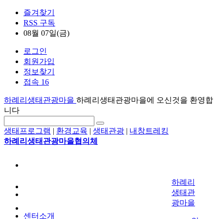
즐겨찾기
RSS 구독
08월 07일(금)
로그인
회원가입
정보찾기
접속 16
하례리생태관광마을
하례리생태관광마을에 오신것을 환영합
니다
생태프로그램
|
환경교육
|
생태관광
|
내창트레킹
하례리생태관광마을협의체
하례리
생태관
광마을
센터소개