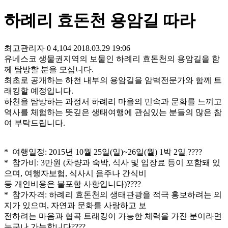
하례리 효돈천 용암길 따라
최고관리자
0
4,104
2018.03.29 19:06
유네스코 생물권지역의 보물인 하례리 효돈천의 용암길을 함
께 탐방할 분을 모십니다.
최초로 공개하는 하천 내부의 용암길을 암벽전문가와 함께 트
래킹할 예정입니다.
하천을 탐방하는 과정서 하례리 마을의 민속과 문화를 느끼고
역사를 체험하는 뜻깊은 생태여행에 관심있는 분들의 많은 참
여 부탁드립니다.
* 여행일정: 2015년 10월 25일(일)~26일(월) 1박 2일 ????
* 참가비: 3만원 (차량과 숙박, 식사 및 입장료 등이 포함돼 있
으며, 여행자보험, 식사시 음주나 간식비
등 개인비용은 불포함 사항입니다)????
* 참가자격: 하례리 효돈천의 생태관광을 적극 홍보하려는 의
지가 있으며, 자연과 문화를 사랑하고 보
전하려는 마음과 협곡 트래킹이 가능한 체력을 가진 분이라면
누구나 가능합니다????