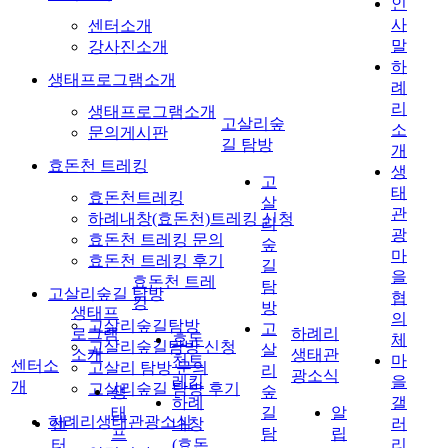
인
사
센터소개
말
강사진소개
하
생태프로그램소개
례
리
생태프로그램소개
고살리숲
소
문의게시판
길 탐방
개
효돈천 트레킹
생
고
태
효돈천트레킹
살
관
하례내창(효돈천)트레킹 신청
리
광
효돈천 트레킹 문의
숲
마
효돈천 트레킹 후기
길
을
효돈천 트레
탐
고살리숲길 탐방
협
킹
방
생태프
의
고살리숲길탐방
고
로그램
하례리
효돈
체
고살리숲길탐방 신청
살
소개
생태관
천트
마
센터소
고살리 탐방 문의
리
광소식
레킹
을
개
고살리숲길 탐방 후기
생
숲
하례
갤
태
길
알
하례리생태관광소식
센
내창
러
프
탐
립
터
(효돈
리