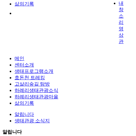
내
삶의기록
창
소
리
영
상
관
메인
센터소개
생태프로그램소개
효돈천 트레킹
고살리숲길 탐방
하례리생태관광소식
하례리생태관광마을
삶의기록
알립니다
생태관광 소식지
알립니다